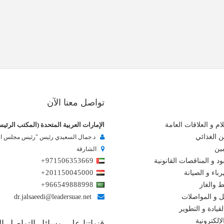
تواصل معنا الآن
ام و العلاقات العامة
الإمارات العربية المتحدة (المكتب الرئي
ن الغذائي
د.جمال السعيدي رئيس "رئيس مجلس الإ
مين
الشارقة
د و المناقصات القانونية
+971506353669
باء و الصيانة
+201150045000
ط والغاز
+966549888998
ل و المواصلات
dr.jalsaeedi@leadersuae.net
لقيادة و التطوير
إلكترونية
قنواتنا على وسائل التواصل ا