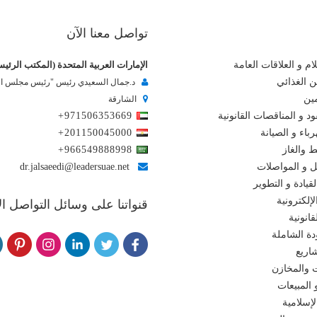
تواصل معنا الآن
ام و العلاقات العامة
الإمارات العربية المتحدة (المكتب الرئي
ن الغذائي
د.جمال السعيدي رئيس "رئيس مجلس الإ
مين
الشارقة
د و المناقصات القانونية
+971506353669
باء و الصيانة
+201150045000
ط والغاز
+966549888998
ل و المواصلات
dr.jalsaeedi@leadersuae.net
لقيادة و التطوير
إلكترونية
قنواتنا على وسائل التواصل ا
انونية
دة الشاملة
اريع
 والمخازن
 المبيعات
لإسلامية