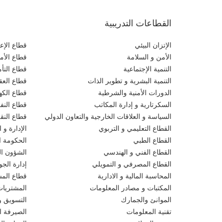
القطاعات التدريبية
الإتزان البيئي
قطاع الإعل
الأمن و السلامة
قطاع الأم
التنمية الإجتماعية
قطاع التأ
التنمية البشرية و تطوير الذات
قطاع العقو
الدورات الأمنية والشرطية
قطاع الكهر
السكرتارية و إدارة المكاتب
قطاع النف
السياسة و العلاقات الخارجية والتعاون الدولي
قطاع النق
القطاع التعليمي و التربوي
الإدارة و ا
القطاع الطبي
الحكومة ال
القطاع الفني و الهندسي
الشؤون الق
القطاع المصرفي و التمويلي
إدارة الجو
المحاسبة المالية و الادارية
قطاع المش
المكتبات و مصادر المعلومات
المشتريات
الموانئ والجمارك
التسويق و
تقنية المعلومات
الصيرفة ا