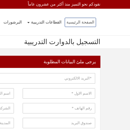
نقودكم نحو التميز منذ أكثر من عشرون عاماً
الصفحة الرئيسية
القطاعات التدريبية
البرشورات
التسجيل بالدوارت التدريبية
يرجى ملئ البيانات المطلوبة