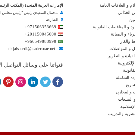
ام و العلاقات العامة
الإمارات العربية المتحدة (المكتب الرئي
ن الغذائي
د.جمال السعيدي رئيس "رئيس مجلس الإ
مين
الشارقة
د و المناقصات القانونية
+971506353669
باء و الصيانة
+201150045000
ط والغاز
+966549888998
ل و المواصلات
dr.jalsaeedi@leadersuae.net
لقيادة و التطوير
إلكترونية
قنواتنا على وسائل التواصل ا
انونية
دة الشاملة
اريع
 والمخازن
 المبيعات
لإسلامية
لبشرية والتدريب