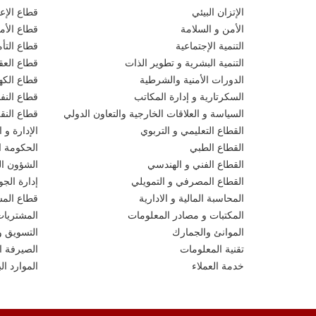
الإتزان البيئي
قطاع الإعل
الأمن و السلامة
قطاع الأم
التنمية الإجتماعية
قطاع التأ
التنمية البشرية و تطوير الذات
قطاع العقو
الدورات الأمنية والشرطية
قطاع الكهر
السكرتارية و إدارة المكاتب
قطاع النف
السياسة و العلاقات الخارجية والتعاون الدولي
قطاع النق
القطاع التعليمي و التربوي
الإدارة و ا
القطاع الطبي
الحكومة ال
القطاع الفني و الهندسي
الشؤون الق
القطاع المصرفي و التمويلي
إدارة الجو
المحاسبة المالية و الادارية
قطاع المش
المكتبات و مصادر المعلومات
المشتريات
الموانئ والجمارك
التسويق و
تقنية المعلومات
الصيرفة ا
خدمة العملاء
الموارد ا