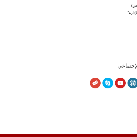
سي)
دارة"
لإجتماعي