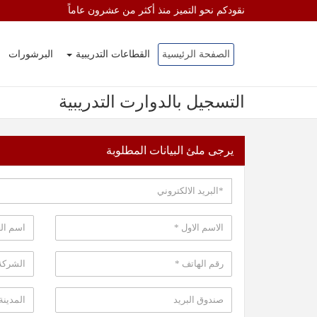
نقودكم نحو التميز منذ أكثر من عشرون عاماً
الصفحة الرئيسية
القطاعات التدريبية
البرشورات
التسجيل بالدوارت التدريبية
يرجى ملئ البيانات المطلوبة