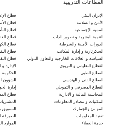
القطاعات التدريبية
الإتزان البيئي
قطاع الإعل
الأمن و السلامة
قطاع الأم
التنمية الإجتماعية
قطاع التأ
التنمية البشرية و تطوير الذات
قطاع العقو
الدورات الأمنية والشرطية
قطاع الكهر
السكرتارية و إدارة المكاتب
قطاع النف
السياسة و العلاقات الخارجية والتعاون الدولي
قطاع النق
القطاع التعليمي و التربوي
الإدارة و ا
القطاع الطبي
الحكومة ال
القطاع الفني و الهندسي
الشؤون الق
القطاع المصرفي و التمويلي
إدارة الجو
المحاسبة المالية و الادارية
قطاع المش
المكتبات و مصادر المعلومات
المشتريات
الموانئ والجمارك
التسويق و
تقنية المعلومات
الصيرفة ا
خدمة العملاء
الموارد ا