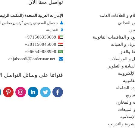
تواصل معنا الآن
ام و العلاقات العامة
الإمارات العربية المتحدة (المكتب الرئي
ن الغذائي
د.جمال السعيدي رئيس "رئيس مجلس الإ
مين
الشارقة
د و المناقصات القانونية
+971506353669
باء و الصيانة
+201150045000
ط والغاز
+966549888998
ل و المواصلات
dr.jalsaeedi@leadersuae.net
لقيادة و التطوير
إلكترونية
قنواتنا على وسائل التواصل ا
انونية
دة الشاملة
اريع
 والمخازن
 المبيعات
لإسلامية
لبشرية والتدريب