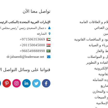
تواصل معنا الآن
ام و العلاقات العامة
الإمارات العربية المتحدة (المكتب الرئي
ن الغذائي
د.جمال السعيدي رئيس "رئيس مجلس الإ
مين
الشارقة
د و المناقصات القانونية
+971506353669
باء و الصيانة
+201150045000
ط والغاز
+966549888998
ل و المواصلات
dr.jalsaeedi@leadersuae.net
لقيادة و التطوير
إلكترونية
قنواتنا على وسائل التواصل ا
انونية
دة الشاملة
اريع
 والمخازن
 المبيعات
لإسلامية