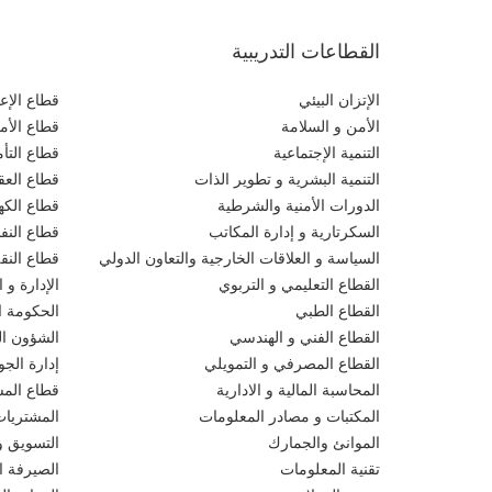
القطاعات التدريبية
الإتزان البيئي
قطاع الإعل
الأمن و السلامة
قطاع الأم
التنمية الإجتماعية
قطاع التأ
التنمية البشرية و تطوير الذات
قطاع العقو
الدورات الأمنية والشرطية
قطاع الكهر
السكرتارية و إدارة المكاتب
قطاع النف
السياسة و العلاقات الخارجية والتعاون الدولي
قطاع النق
القطاع التعليمي و التربوي
الإدارة و ا
القطاع الطبي
الحكومة ال
القطاع الفني و الهندسي
الشؤون الق
القطاع المصرفي و التمويلي
إدارة الجو
المحاسبة المالية و الادارية
قطاع المش
المكتبات و مصادر المعلومات
المشتريات
الموانئ والجمارك
التسويق و
تقنية المعلومات
الصيرفة ا