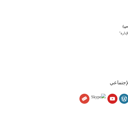
سي)
دارة"
لإجتماعي